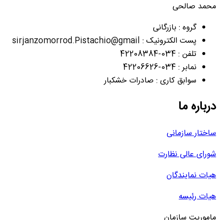
محمد صالحی
گروه : بازرگانی
پست الکترونیک : sirjanzomorrod.Pistachio@gmail
تلفن : 034-42208384
نمابر : 034-42206626
سوابق کاری : صادرات خشکبار
درباره ما
ساختار سازمانی
شورای عالی نظارت
هیات نمایندگان
هیات رئیسه
ماموریت سازمان