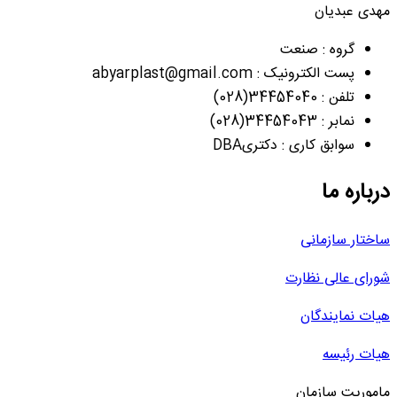
مهدی عبدیان
گروه : صنعت
پست الکترونیک : abyarplast@gmail.com
تلفن : 34454040(028)
نمابر : 34454043(028)
سوابق کاری : دکتریDBA
درباره ما
ساختار سازمانی
شورای عالی نظارت
هیات نمایندگان
هیات رئیسه
ماموریت سازمان