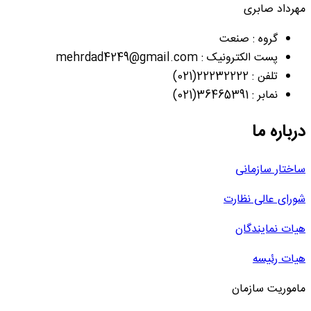
مهرداد صابری
گروه : صنعت
پست الکترونیک : mehrdad4249@gmail.com
تلفن : 22232222(021)
نمابر : 36465391(021)
درباره ما
ساختار سازمانی
شورای عالی نظارت
هیات نمایندگان
هیات رئیسه
ماموریت سازمان