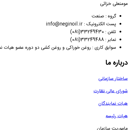
مومنعلی خزائی
گروه : صنعت
پست الکترونیک : info@neginoil.ir
تلفن : 33249430(081)
نمابر : 33249488(081)
سوابق کاری : روغن خوراکی و روغن کشی دو دوره عضو هیات نم
درباره ما
ساختار سازمانی
شورای عالی نظارت
هیات نمایندگان
هیات رئیسه
ماموریت سازمان