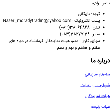
ناصر مرادی
گروه : بازرگانی
پست الکترونیک : Naser_moradytrading@yahoo.com
تلفن : 38264868(083)
نمابر : 38277139(083)
سوابق کاری : عضو هیات نمایندگان کرمانشاه در دوره های
هفتم و هشتم و نهم و دهم
درباره ما
ساختار سازمانی
شورای عالی نظارت
هیات نمایندگان
هیات رئیسه