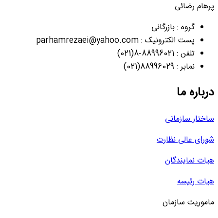
پرهام رضائی
گروه : بازرگانی
پست الکترونیک : parhamrezaei@yahoo.com
تلفن : 88996021-8(021)
نمابر : 88996029(021)
درباره ما
ساختار سازمانی
شورای عالی نظارت
هیات نمایندگان
هیات رئیسه
ماموریت سازمان