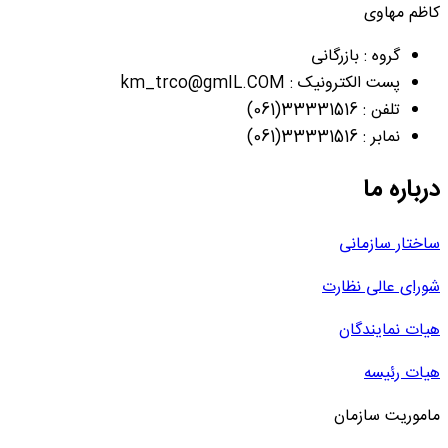
کاظم مهاوی
گروه : بازرگانی
پست الکترونیک : km_trco@gmIL.COM
تلفن : 33331516(061)
نمابر : 33331516(061)
درباره ما
ساختار سازمانی
شورای عالی نظارت
هیات نمایندگان
هیات رئیسه
ماموریت سازمان