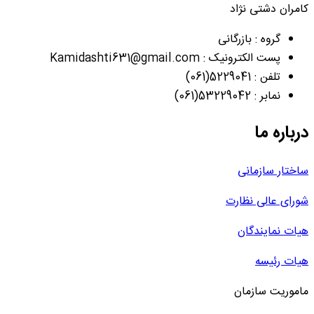
کامران دشتی نژاد
گروه : بازرگانی
پست الکترونیک : Kamidashti631@gmail.com
تلفن : 5229041(061)
نمابر : 53229042(061)
درباره ما
ساختار سازمانی
شورای عالی نظارت
هیات نمایندگان
هیات رئیسه
ماموریت سازمان