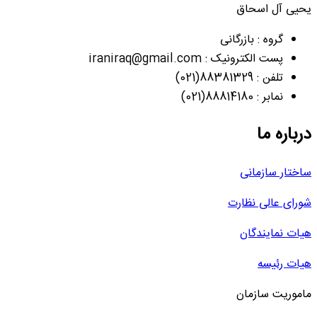
یحیی آل اسحاق
گروه : بازرگانی
پست الکترونیک : iraniraq@gmail.com
تلفن : 88381329(021)
نمابر : 88814180(021)
درباره ما
ساختار سازمانی
شورای عالی نظارت
هیات نمایندگان
هیات رئیسه
ماموریت سازمان