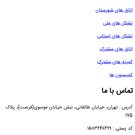
اتاق های شهرستان
تشکل های ملی
تشکل های استانی
اتاق های مشترک
کمیته های مشترک
کمیسیون ها
تماس با ما
آدرس : تهران، خیابان طالقانی، نبش خیابان موسوی(فرصت)، پلاک
175
کد پستی : ۱۵۸۳۶۴۸۴۹۹