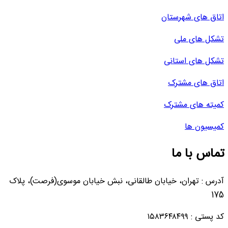
اتاق های شهرستان
تشکل های ملی
تشکل های استانی
اتاق های مشترک
کمیته های مشترک
کمیسیون ها
تماس با ما
آدرس : تهران، خیابان طالقانی، نبش خیابان موسوی(فرصت)، پلاک
175
کد پستی : ۱۵۸۳۶۴۸۴۹۹