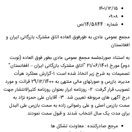
۱۴۰۱/۱۲/۱۵
۰۹:۰۸
شماره : 14/5844/ص
مجمع عمومی عادی به طورفوق العاده اتاق مشترک بازرگانی ایران و
افغانستان
به استناد صورتجلسه مجمع عمومی عادی بطور فوق العاده (نوبت
دوم) مورخ 21/06/1401 “اتاق مشترک بازرگانی ایران – افغانستان”
تصمیمات به شرح زیر اتخاذ شده است: 1-گزارش عملکرد هیأت
مدیره، بازرس و صورتهای مالی منتهی به 29/12/1400 قرائت و مورد
تصویب قرار گرفت. 2- روزنامه ابرار بعنوان روزنامه کثیرالانتشار جهت
درج آگهی های مربوطه تعیین شد. 3- آقایان علی حمزه نژاد به
سمت بازرس اصلی و علی رضوانی زاده به سمت بازرس علی البدل
برای مدت یک سال انتخاب شدند و قبول سمت نمودند.
مرجع صادرکننده : معاونت تشکل ها