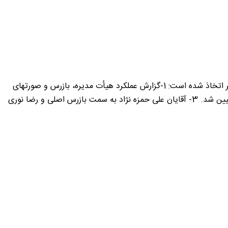
به استناد صورتجلسه مجمع عمومی عادی سالیانه (نوبت دوم) مورخ 30/03/1401 “اتاق مشترک بازرگانی ایران و کانادا” تصمیمات به شرح زیر اتخاذ شده است: 1-گزارش عملکرد هیأت مدیره، بازرس و صورتهای
مالی منتهی به 29/12/1400 قرائت و مورد تصویب قرار گرفت. 2- روزنامه اطلاعات بعنوان روزنامه کثیرالانتشار جهت درج آگهی های مربوطه تعیین شد. 3- آقایان علی حمزه نژاد به سمت بازرس اصلی و رضا نوری