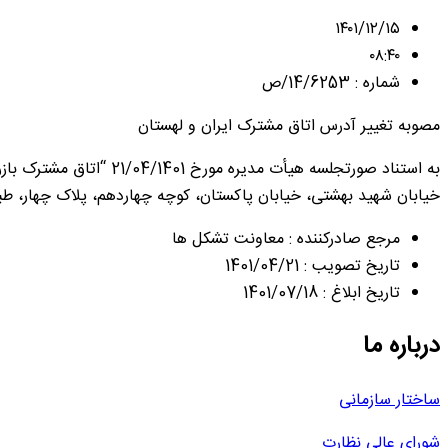
۱۴۰۱/۱۲/۱۵
۰۸:۴۰
شماره : 14/6253/ص
مصوبه تغییر آدرس اتاق مشترک ایران و لهستان
به استناد صورتجلسه هی
خیابان شهید بهشتی، خیابان پاکستان، کوچه چهاردهم، پلاک چهار، طبقه منفی یک با کد پستی 1531754111 می باشد و ماده 
مرجع صادرکننده : معاونت تشکل ها
تاریخ تصویب : 1401/04/21
تاریخ ابلاغ : 1401/07/18
درباره ما
ساختار سازمانی
شورای عالی نظارت