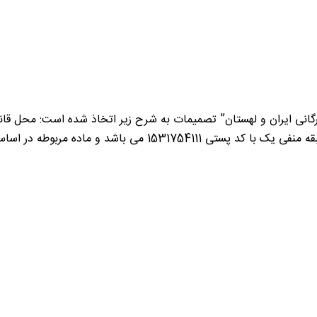
أت مدیره مورخ 21/04/1401 “اتاق مشترک بازرگانی ایران و لهستان” تصمیمات به شرح زیر اتخا
مربوطه در اساسنامه بشرح فوق اصلاح گردید.