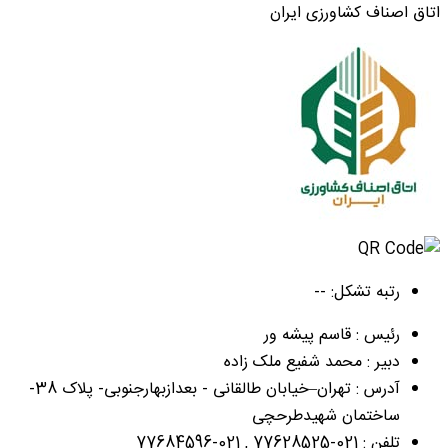
اتاق اصناف کشاورزی ایران
رتبه تشکل: --
رئیس : قاسم پیشه ور
دبیر : محمد شفیع ملک زاده
آدرس : تهران–خیابان طالقانی - بعدازبهارجنوبی- پلاک 38-
ساختمان شهیدطرحچی
تلفن : 021-77628525 , 021-77684596