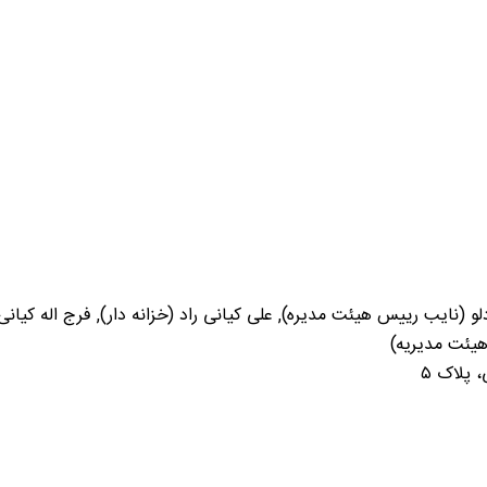
(نایب رییس هیئت مدیره), علی کیانی راد (خزانه دار), فرج اله کیا
هیئت مدیریه)
 پلاک ۵