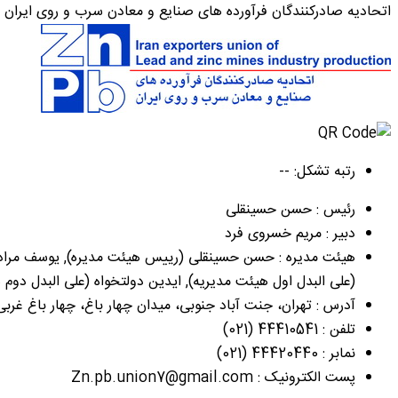
اتحادیه صادرکنندگان فرآورده های صنایع و معادن سرب و روی ایران
رتبه تشکل: --
رئیس : حسن حسینقلی
دبیر : مریم خسروی فرد
هیئت مدیره : حسن حسینقلی (رییس هیئت مدیره), يوسف مرادلو 
(علی البدل اول هیئت مدیریه), ايدين دولتخواه (علی البدل دوم 
آدرس : تهران، جنت آباد جنوبی، میدان چهار باغ، چهار باغ غربی،
تلفن : 44410541 (021)
نمابر : 44420440 (021)
پست الکترونیک : Zn.pb.union7@gmail.com