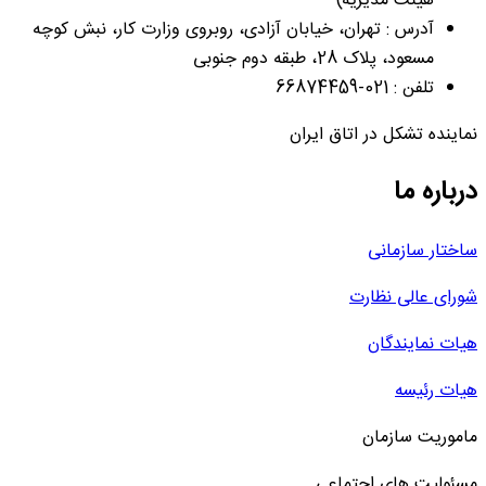
هیئت مدیریه)
آدرس : تهران، خیابان آزادی، روبروی وزارت کار، نبش کوچه
مسعود، پلاک 28، طبقه دوم جنوبی
تلفن : 021-66874459
نماینده تشکل در اتاق ایران
درباره ما
ساختار سازمانی
شورای عالی نظارت
هیات نمایندگان
هیات رئیسه
ماموریت سازمان
مسئولیت های اجتماعی