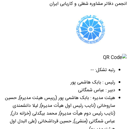
انجمن دفاتر مشاوره شغلی و کاریابی ایران
رتبه تشکل: --
رئیس : بابک هاشمی پور
دبیر : عباس شمگانی
هیئت مدیره : بابک هاشمی پور (رییس هیئت مدیره), حسین
ساروخانی (نایب رئيس اول هيأت مديره), لیلا دانشمندی
(نایب رئيس دوم هيأت مديره), محمد بیگدلی (خزانه دار),
عباس شمگانی (منشی), حسین قرداشخانی (علی البدل اول