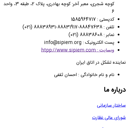
کوچه شجری، معبر آخر: کوچه بهادری، پلاک 2، طبقه 3، واحد
6
کدپستی : 1585964717
تلفن : 88847638-88831917-88838931 (021)
نمابر : 88838608 (021)
پست الکترونیک : info@sipiem.org
وبسایت : htpp://www.sipiem.com
ماینده تشکل در اتاق ایران
نام و نام خانوادگی : احسان ثقفی
رباره ما
اختار سازمانی
ورای عالی نظارت