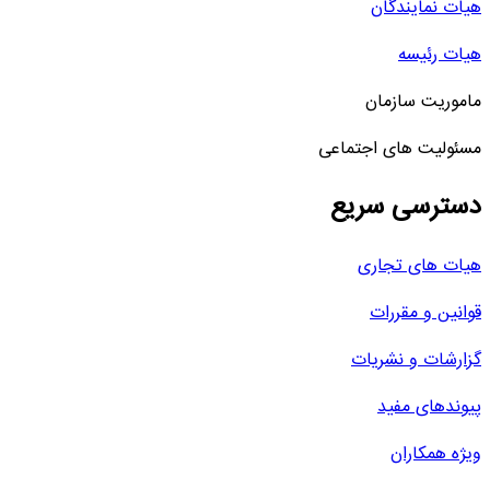
یات نمایندگان
یات رئیسه
اموریت سازمان
سئولیت های اجتماعی
سترسی سریع
یات های تجاری
وانین و مقررات
زارشات و نشریات
یوندهای مفید
یژه همکاران