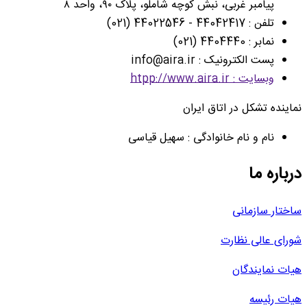
پیامبر غربی، نبش کوچه شاملو، پلاک ۹۰، واحد ۸
تلفن : 44042417 - 44022546 (021)
نمابر : 4404440 (021)
پست الکترونیک : info@aira.ir
وبسایت : htpp://www.aira.ir
نماینده تشکل در اتاق ایران
نام و نام خانوادگی : سهیل قیاسی
درباره ما
ساختار سازمانی
شورای عالی نظارت
هیات نمایندگان
هیات رئیسه