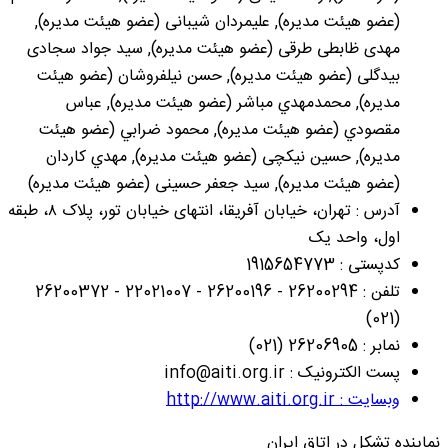
(عضو هیئت مدیره), علیمردان شیبانی (عضو هیئت مدیره),
مهدی ظابطی طرقی (عضو هیئت مدیره), سید جواد سجادی
بیدگلی (عضو هیئت مدیره), حسن نیلفروشان (عضو هیئت
مدیره), محمدمهدي مباشر (عضو هیئت مدیره), عباس
مقصودي (عضو هیئت مدیره), محمود ضرابي (عضو هیئت
مدیره), حسین نیکچی (عضو هیئت مدیره), مهدي کاردان
(عضو هیئت مدیره), سید جعفر حسینی (عضو هیئت مدیره)
آدرس : تهران، خیابان آفریقا، انتهای خیابان تور، پلاک ۸، طبقه
اول، واحد یک
کدپستی : 1915654773
تلفن : 26200294 - 26200196 - 22021007 - 26200372
(021)
نمابر : 26206905 (021)
پست الکترونیک : info@aiti.org.ir
وبسایت : http://www.aiti.org.ir
نماینده تشکل در اتاق ایران