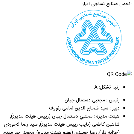
انجمن صنایع نساجی ایران
رتبه تشکل: A
رئیس : مجتبی دستمال چیان
دبیر : سید شجاع الدین امامی رئووف
هیئت مدیره : مجتبي دستمال چيان (رییس هیئت مدیره),
شاهین کاظمی (نایب رییس هیئت مدیره), سید رضا لاجوردى
(خزانه دار), رضا حمیدی (عضو هیئت مدیره), محمد رضا مقدم