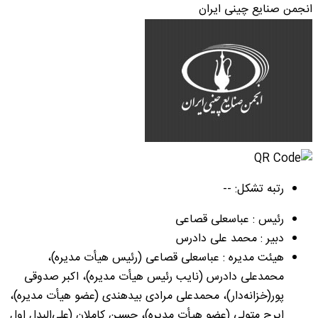
انجمن صنایع چینی ایران
رتبه تشکل: --
رئیس : عباسعلی قصاعی
دبیر : محمد علی دادرس
هیئت مدیره : عباسعلی قصاعی (رئیس هیأت مدیره)،
محمدعلی دادرس (نایب رئیس هیأت مدیره)، اکبر صدوقی
پور(خزانه‌دار)، محمدعلی مرادی بیدهندی (عضو هیأت مدیره)،
ایرج متولی (عضو هیأت مدیره)، حسین کاملان (علی‌البدل اول