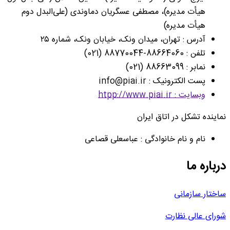
هیأت مدیره)، مصطفی عسگریان دماوندی (علی‌البدل دوم
هیأت مدیره)
آدرس : تهران، میدان ونک، خیابان ونک، شماره ۲۵
تلفن : 88664060-88770044 (021)
نمابر : 88663099 (021)
پست الکترونیک : info@piai.ir
وبسایت : htpp://www.piai.ir
نماینده تشکل در اتاق ایران
نام و نام خانوادگی : عباسعلی قصاعی
درباره ما
ساختار سازمانی
شورای عالی نظارت