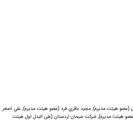
ی (عضو هیئت مدیره), مجيد باقري فرد (عضو هیئت مدیره), علي اصغر
عضو هیئت مدیره), شرکت سیمان اردستان (علی البدل اول هیئت