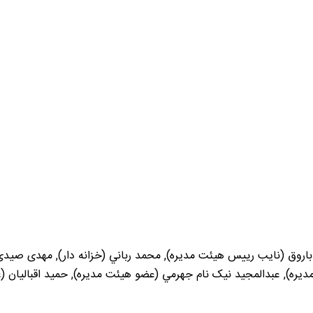
باروق (نایب رییس هیئت مدیره), محمد رباني (خزانه دار), مهدی صید
ره), عبدالمجيد نيک نام جهرمي (عضو هیئت مدیره), حميد اقباليان (