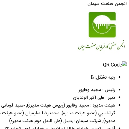
انجمن صنعت سیمان
رتبه تشکل: B
رئیس : مجید وفاپور
دبیر : علی اکبر الوندیان
هیئت مدیره : مجيد وفاپور (رییس هیئت مدیره), حمید فرمانی 
گرشاسبي (عضو هیئت مدیره), محمدرضا سلیمیان (عضو هیئت مدی
مدیره), شرکت سیمان اردبیل (علی البدل دوم هیئت مدیره)
آدرس : تهران، خیابان خالد اسلامبولی، خیابان نهم، شماره ۲۲