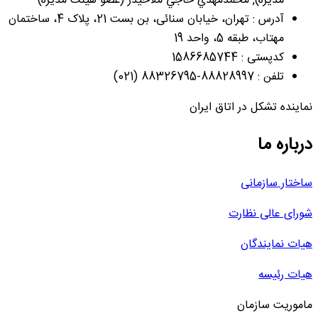
مدیره), محمدمهدي حاجي ملاحيدر (عضو هیئت مدیره)
آدرس : تهران، خیابان سنائی، بن بست 21، پلاک 4، ساختمان
مهتاب، طبقه 5، واحد 19
کدپستی : 1586685744
تلفن : 88828997-88326795 (021)
نماینده تشکل در اتاق ایران
درباره ما
ساختار سازمانی
شورای عالی نظارت
هیات نمایندگان
هیات رئیسه
ماموریت سازمان