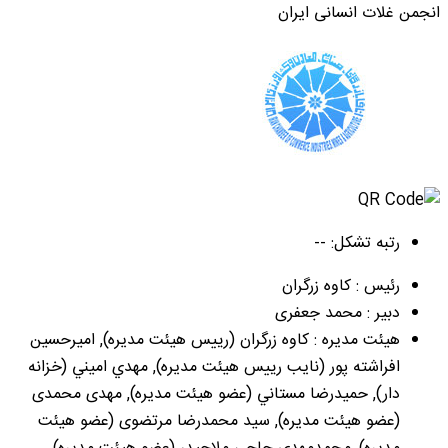
انجمن غلات انسانی ایران
رتبه تشکل: --
رئیس : کاوه زرگران
دبیر : محمد جعفری
هیئت مدیره : کاوه زرگران (رییس هیئت مدیره), امیرحسین
افراشته پور (نایب رییس هیئت مدیره), مهدي اميني (خزانه
دار), حميدرضا مستاني (عضو هیئت مدیره), مهدی محمدی
(عضو هیئت مدیره), سید محمدرضا مرتضوی (عضو هیئت