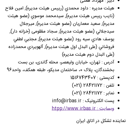
دبیر : مهرداد همتی
هیئت مدیره : داود محمدي (رییس هیئت مدیره), امين فلاح
(نایب رییس هیئت مدیره), سيدمحمد موسوي (عضو هیئت
مدیره), سعيد معماريان (عضو هیئت مدیره), ميرجلال
سيدجلالي (عضو هیئت مدیره), سجاد مظلومی (خزانه دار),
يوسف هادي سيه رود (عضو هیئت مدیره), مجتبي لطفي
فروشاني (علی البدل اول هیئت مدیره), آلهويردي محمدزاده
(علی البدل دوم هیئت مدیره)
آدرس : تهران، خیابان ولیعصر، محله گاندی، بن بست
بخشندگان، پلاک 0، ساختمان مدیکو، طبقه همکف، واحد96
کدپستی : 1516743407
تلفن : 28421172 (021)
نمابر : 28421172 (021)
پست الکترونیک : info@irbas.ir
وبسایت : htpp://www.irbas.ir
نماینده تشکل در اتاق ایران