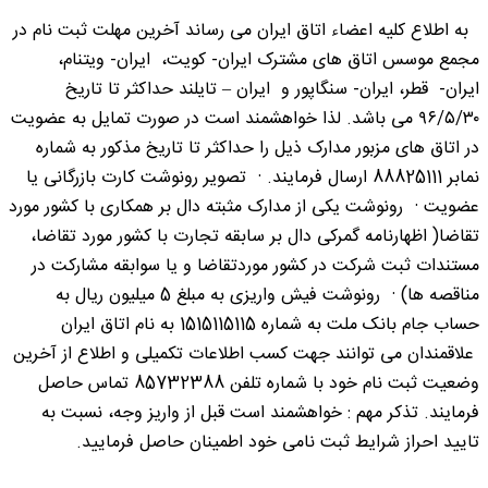
به اطلاع کلیه اعضاء اتاق ایران می رساند آخرین مهلت ثبت نام در
مجمع موسس اتاق های مشترک ایران- کویت، ایران- ویتنام،
ایران- قطر، ایران- سنگاپور و ایران – تایلند حداکثر تا تاریخ
۹۶/۵/۳۰ می باشد. لذا خواهشمند است در صورت تمایل به عضویت
در اتاق های مزبور مدارک ذیل را حداکثر تا تاریخ مذکور به شماره
نمابر 88825111 ارسال فرمایند. · تصویر رونوشت کارت بازرگانی یا
عضویت · رونوشت یکی از مدارک مثبته دال بر همکاری با کشور مورد
تقاضا( اظهارنامه‌ گمرکی دال بر سابقه تجارت با کشور مورد تقاضا،
مستندات ثبت شرکت در کشور موردتقاضا و یا سوابقه مشارکت در
مناقصه ها) · رونوشت فیش واریزی به مبلغ 5 میلیون ریال به
حساب جام بانک ملت به شماره 1515115115 به نام اتاق ایران
علاقمندان می توانند جهت کسب اطلاعات تکمیلی و اطلاع از آخرین
وضعیت ثبت نام خود با شماره تلفن 85732388 تماس حاصل
فرمایند. تذکر مهم : خواهشمند است قبل از واریز وجه، نسبت به
تایید احراز شرایط ثبت نامی خود اطمینان حاصل فرمایید.