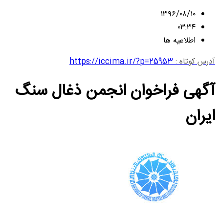
۱۳۹۶/۰۸/۱۰
۰۳:۳۴
اطلاعیه ها
آدرس کوتاه :
https://iccima.ir/?p=25953
آگهی فراخوان انجمن ذغال سنگ
ایران