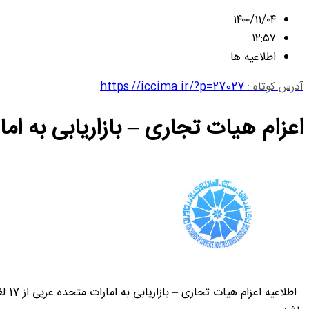
۱۴۰۰/۱۱/۰۴
۱۲:۵۷
اطلاعیه ها
آدرس کوتاه :
https://iccima.ir/?p=27027
اعزام هیات تجاری – بازاریابی به ام