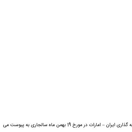
اطلاعیه اعزام هیات تجاری – بازاریابی به امارات متحده عربی از 17 لغایت 20 بهمن ماه 1400 و برگزاری همایش فرصت های تجاری و سرمایه گذاری ایران – امارات در مورخ 19 بهمن ماه سالجاری به پیوست می