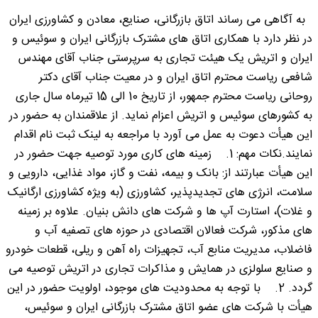
به آگاهی می رساند اتاق بازرگانی، صنایع، معادن و کشاورزی ایران
در نظر دارد با همکاری اتاق های مشترک بازرگانی ایران و سوئیس و
ایران و اتریش یک هیئت تجاری به سرپرستی جناب آقای مهندس
شافعی ریاست محترم اتاق ایران و در معیت جناب آقای دکتر
روحانی ریاست محترم جمهور، از تاریخ 10 الی 15 تیرماه سال جاری
به کشورهای سوئیس و اتریش اعزام نماید. از علاقمندان به حضور در
این هیأت دعوت به عمل می آورد با مراجعه به لینک ثبت نام اقدام
نمایند.نکات مهم: 1. زمینه های کاری مورد توصیه جهت حضور در
این هیأت عبارتند از: بانک و بیمه، نفت و گاز، مواد غذایی، دارویی و
سلامت، انرژی های تجدیدپذیر، کشاورزی (به ویژه کشاورزی ارگانیک
و غلات)، استارت آپ ها و شرکت های دانش بنیان. علاوه بر زمینه
های مذکور، شرکت فعالان اقتصادی در حوزه های تصفیه آب و
فاضلاب، مدیریت منابع آب، تجهیزات راه آهن و ریلی، قطعات خودرو
و صنایع سلولزی در همایش و مذاکرات تجاری در اتریش توصیه می
گردد. 2. با توجه به محدودیت های موجود، اولویت حضور در این
هیأت با شرکت های عضو اتاق مشترک بازرگانی ایران و سوئیس،