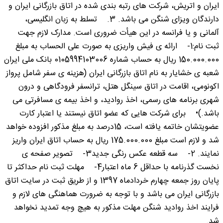
ایران و اتریش، شرکت های رتبه بندی شده در اتاق بازرگانی ایران و
دارندگان ویزای شنگن می باشد. 3. تسلط به زبان انگلیسی،
آلمانی و یا فرانسه در این هیأت ضروری است. مدارک لازم جهت
ثبت نام:1- ارائه ی فیش واریزی به صورت علی الحساب به مبلغ
150.000.000 ریال به حساب شماره 0105994103006 بانک ملی ایران
شعبه ی خشایار به نام اتاق بازرگانی ایران (هزینه ی سفر شامل پرواز
اکونومی، اقامت در اتاق سینگل هتل، ترانسفر فرودگاهی و درون
شهری برنامه های رسمی، اخذ روادید، و اخذ بیمه ی مسافرتی می
باشد.)• برای شرکت هایی که عضو اتاق نیستند یا اعتبار کارت
عضویتشان خاتمه یافته است، 15درصد به مبلغ مذکور افزوده خواهد
شد و لازم است مبلغ 175.000.000 ریال به حساب اتاق ایران واریز
نمایند. 2- سه قطعه عکس رنگی جدید3- تصویر صفحه ی
نخست گذرنامه با حداقل 6 ماه اعتبار4- مهلت ثبت نام حداکثر تا
پایان روز جمعه چهارم خردادماه 1397 و از طریق ثبت در سایت اتاق
بازرگانی ایران می باشد و با توجه به ضرورت هماهنگی های لازم و
فرایند اخذ روادید شنگن مهلت مذکور به هیچ وجه تمدید نخواهد
شد.