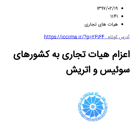
۱۳۹۷/۰۲/۱۹
۱۱:۴۱
هیات های تجاری
آدرس کوتاه :
https://iccima.ir/?p=26164
اعزام هیات تجاری به کشورهای
سوئیس و اتریش