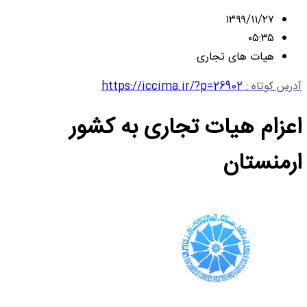
۱۳۹۹/۱۱/۲۷
۰۵:۳۵
هیات های تجاری
آدرس کوتاه :
https://iccima.ir/?p=26902
اعزام هیات تجاری به کشور
ارمنستان