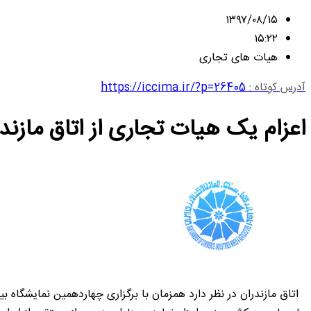
۱۳۹۷/۰۸/۱۵
۱۵:۲۲
هیات های تجاری
آدرس کوتاه :
https://iccima.ir/?p=26405
اعزام یک هیات تجاری از اتاق مازند