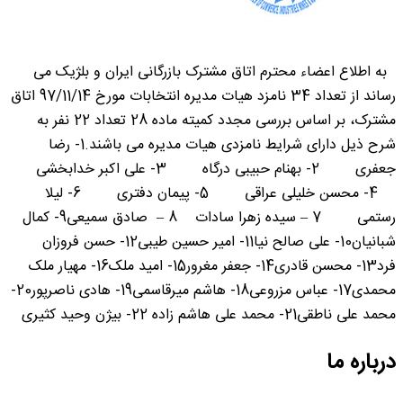
به اطلاع اعضاء محترم اتاق مشترک بازرگانی ایران و بلژیک می
رساند از تعداد 34 نامزد هیات مدیره انتخابات مورخ 97/11/14 اتاق
مشترک، بر اساس بررسی مجدد کمیته ماده 28 تعداد 22 نفر به
شرح ذیل دارای شرایط نامزدی هیات مدیره می باشند.1- رضا
جعفری 2- بهنام حبیبی درگاه 3- علی اکبر خدابخشی
4- محسن خلیلی عراقی 5- پیمان دفتری 6- لیلا
رستمی 7 – سیده زهرا سادات 8 – صادق سمیعی9- کمال
شبانیان10- علی صالح نیا11- امیر حسین طیبی12- حسن فروزان
فرد13- محسن قادری14- جعفر مغرور15- امید ملک16- مهیار ملک
محمدی17- عباس مزروعی18- هاشم میرقاسمی19- هادی ناصرپور20-
محمد علی ناطقی21- محمد علی هاشم زاده 22- بیژن وحید کثیری
درباره ما