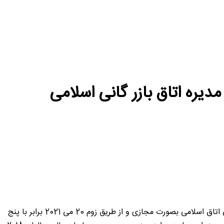
اتاق ایران برای دوره چهار ساله (2021 الی 2025) به عضویت هیات مدیره اتاق بازرگانی اسلامی درآمد سی و هفتمین نشست مجمع عمومی اتاق اسلامی بصورت مجازی و از طریق زوم 20 می 2021 برابر با پنج