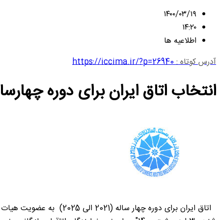
۱۴۰۰/۰۳/۱۹
۱۴:۲۰
اطلاعیه ها
آدرس کوتاه :
https://iccima.ir/?p=26940
انتخاب اتاق ایران برای دوره چهارساله 2021 الی 2025 به عضویت هیات مدیره اتاق بازر گانی 