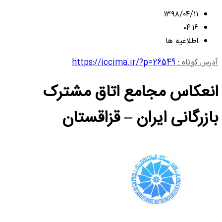
۱۳۹۸/۰۴/۱۱
۰۴:۱۶
اطلاعیه ها
آدرس کوتاه :
https://iccima.ir/?p=26549
انعکاس مجامع اتاق مشترک
بازرگانی ایران – قزاقستان