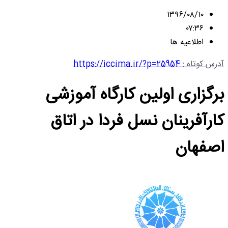
۱۳۹۶/۰۸/۱۰
۰۷:۳۶
اطلاعیه ها
آدرس کوتاه :
https://iccima.ir/?p=25954
برگزاری اولین کارگاه آموزشی
کارآفرینان نسل فردا در اتاق
اصفهان