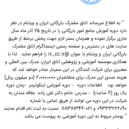
” به اطلاع میرساند اتاق مشترک بازرگانی ایران و ویتنام در نظر
دارد دوره آموزش جامع امور بازرگانی را در تاریخ 25 آذر ماه سال
جاری برگزار نموده و همزمان بستر لازم جهت پخش برخط از طریق
سایت های در دسترس و صفحه رسمی اینستاگرام اتاق مشترک
بازرگانی ایران و ویتنام با عنوان @iv_cc.ir را فراهم نماید. لذا با
همکاری موسسه آموزشی و پژوهشی اتاق ایران، مدرک بین المللی و
معتبری برای شرکت کنندگان در این سمینار صادر خواهد شد که
هزینه صدور این مدرک برای متقاضیان 2،000،000 (دو میلیون ریال)
خواهد بود. اطلاعات دوره: – دوره آموزشی اینکوترمز -زمان دوره:
یک روز (6 ساعت) – مدرس: خانم دکتر تقی زاده علاقه مندان به
شرکت در این دوره می توانند از طریق تماس با شماره
09333222090 و 021-88381346 نسبت به ثبت نام اقدام نمایند.
” پوستر مربوط به این دوره آموزشی به پیوست می باشد.