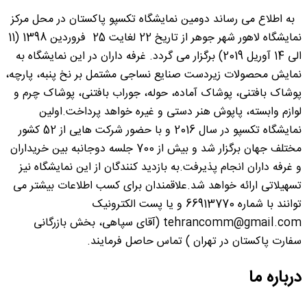
به اطلاع می رساند دومین نمایشگاه تکسپو پاکستان در محل مرکز
نمایشگاه لاهور شهر جوهر از تاریخ 22 لغایت 25 فروردین 1398 (11
الی 14 آوریل 2019) برگزار می گردد. غرفه داران در این نمایشگاه به
نمایش محصولات زیردست صنایع نساجی مشتمل بر نخ پنبه، پارچه،
پوشاک بافتنی، پوشاک آماده، حوله، جوراب بافتنی، پوشاک چرم و
لوازم وابسته، پاپوش هنر دستی و غیره خواهد پرداخت.اولین
نمایشگاه تکسپو در سال 2016 و با حضور شرکت هایی از 52 کشور
مختلف جهان برگزار شد و بیش از 700 جلسه دوجانبه بین خریداران
و غرفه داران انجام پذیرفت.به بازدید کنندگان از این نمایشگاه نیز
تسهیلاتی ارائه خواهد شد.علاقمندان برای کسب اطلاعات بیشتر می
توانند با شماره 66913770 و یا پست الکترونیک
tehrancomm@gmail.com (آقای سپاهی، بخش بازرگانی
سفارت پاکستان در تهران ) تماس حاصل فرمایند.
درباره ما