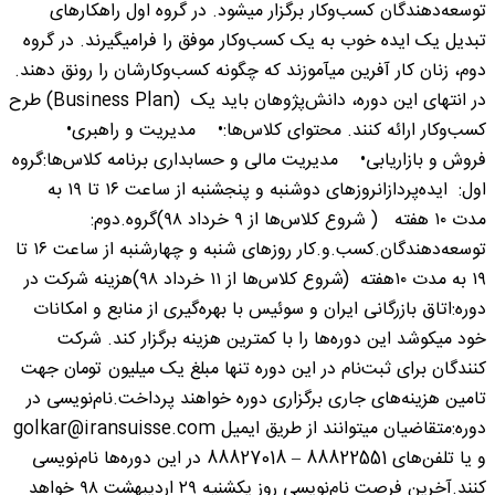
توسعه‌دهندگان کسب‌وکار برگزار میشود. در گروه اول راهکارهای
تبدیل یک ایده خوب به یک کسب‌وکار موفق را فرامیگیرند. در گروه
دوم، زنان کار آفرین میآموزند که چگونه کسب‌وکارشان را رونق دهند.
در انتهای این دوره، دانش‌پژوهان باید یک (Business Plan) طرح
کسب‌وکار ارائه کنند. محتوای کلاس‌ها:• مدیریت و راهبری•
فروش و بازاریابی• مدیریت مالی و حسابداری برنامه کلاس‌ها:گروه
اول: ایده‌پردازانروزهای دوشنبه و پنجشنبه از ساعت ۱۶ تا ۱۹ به
مدت ۱۰ هفته ( شروع کلاس‌ها از ۹ خرداد ۹۸)گروه.دوم:
توسعه‌دهندگان.کسب.و.کار روزهای شنبه و چهارشنبه از ساعت ۱۶ تا
۱۹ به مدت ۱۰هفته (شروع کلاس‌ها از ۱۱ خرداد ۹۸)هزینه شرکت در
دوره:اتاق بازرگانی ایران و سوئیس با بهره‌گیری از منابع و امکانات
خود میکوشد این دوره‌ها را با کمترین هزینه برگزار کند. شرکت
کنندگان برای ثبت‌نام در این دوره تنها مبلغ یک میلیون تومان جهت
تامین هزینه‌های جاری برگزاری دوره خواهند پرداخت.نام‌نویسی در
دوره:متقاضیان میتوانند از طریق ایمیل golkar@iransuisse.com
و یا تلفن‌های 88822551 – 88827018 در این دوره‌ها نام‌نویسی
کنند.آخرین فرصت نام‌نویسی روز یکشنیه ۲۹ اردیبهشت ۹۸ خواهد