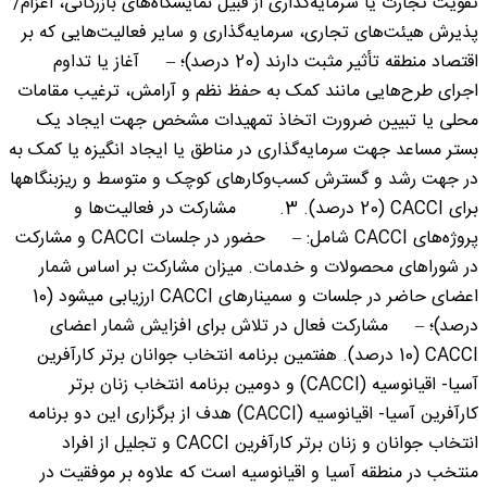
تقویت تجارت یا سرمایه‌گذاری از قبیل نمایشگاه‌های بازرگانی، اعزام/
پذیرش هیئت‌های تجاری، سرمایه‌گذاری و سایر فعالیت‌هایی که بر
اقتصاد منطقه تأثیر مثبت دارند (20 درصد)؛ – آغاز یا تداوم
اجرای طرح‌هایی مانند کمک به حفظ نظم و آرامش، ترغیب مقامات
محلی یا تبیین ضرورت اتخاذ تمهیدات مشخص جهت ایجاد یک
بستر مساعد جهت سرمایه‌گذاری در مناطق یا ایجاد انگیزه یا کمک به
در جهت رشد و گسترش کسب‌وکارهای کوچک و متوسط و ریزبنگاهها
برای CACCI (20 درصد). 3. مشارکت در فعالیت‌ها و
پروژه‌های CACCI شامل: – حضور در جلسات CACCI و مشارکت
در شوراهای محصولات و خدمات. میزان مشارکت بر اساس شمار
اعضای حاضر در جلسات و سمینارهای CACCI ارزیابی میشود (10
درصد)؛ – مشارکت فعال در تلاش برای افزایش شمار اعضای
CACCI (10 درصد). هفتمین برنامه انتخاب جوانان برتر کارآفرین
آسیا- اقیانوسیه (CACCI) و دومین برنامه انتخاب زنان برتر
کارآفرین آسیا- اقیانوسیه (CACCI) هدف از برگزاری این دو برنامه
انتخاب جوانان و زنان برتر کارآفرین CACCI و تجلیل از افراد
منتخب در منطقه آسیا و اقیانوسیه است که علاوه بر موفقیت در