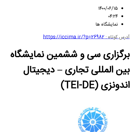
۱۴۰۰/۰۶/۱۵
۰۴:۲۴
نمایشگاه ها
آدرس کوتاه :
https://iccima.ir/?p=26982
برگزاری سی و ششمین نمایشگاه
بین المللی تجاری – دیجیتال
اندونزی (TEI-DE)