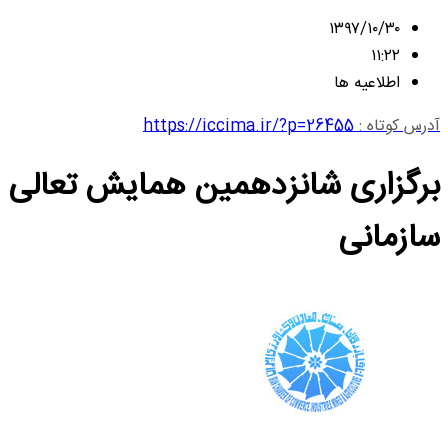
۱۳۹۷/۱۰/۳۰
۱۱:۲۲
اطلاعیه ها
آدرس کوتاه :
https://iccima.ir/?p=26455
برگزاری شانزدهمین همایش تعالی
سازمانی