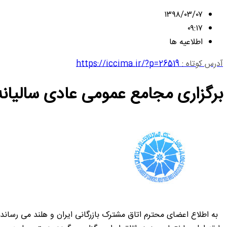
۱۳۹۸/۰۳/۰۷
۰۹:۱۷
اطلاعیه ها
آدرس کوتاه :
https://iccima.ir/?p=26519
برگزاری مجامع عمومی عادی سالیانه 