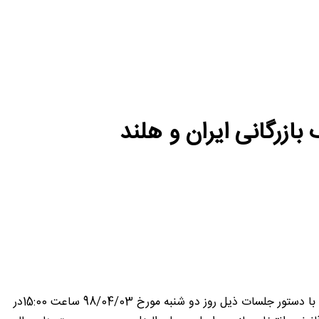
ازرگانی ایران و هلند
به اطلاع اعضای محترم اتاق مشترک بازرگانی ایران و هلند می رساند مجامع عمومی عادی سالیانه و فوق العاده نوبت اول این اتاق مشترک با دستور جلسات ذیل روز دو شنبه مورخ 98/04/03 ساعت 15:00در