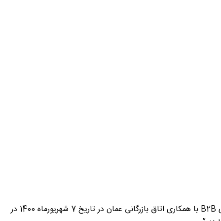
” به اطلاع می رساند اتاق مشترک بازرگانی ایران و عمان در نظر دارد نخستین نمایشگاه مجازی ایران و عمان همراه با برگزاری نشست مجازی B2B با همکاری اتاق بازرگانی عمان در تاریخ 7 شهریورماه 1400 در