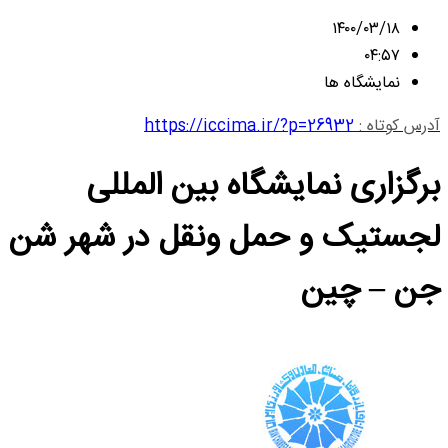
۱۴۰۰/۰۳/۱۸
۰۴:۵۷
نمایشگاه ها
آدرس کوتاه :
https://iccima.ir/?p=26932
برگزاری نمایشگاه بین المللی
لجستیک و حمل ونقل در شهر شن
جن – چین