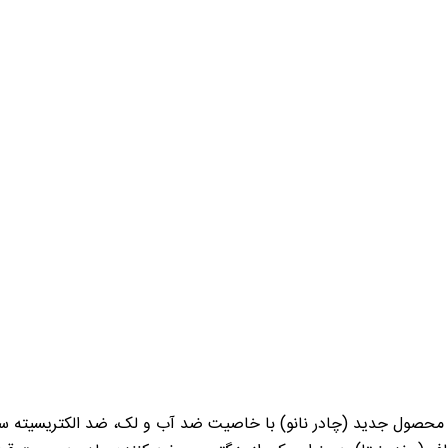
 محصول جدید (چادر نانو) با خاصیت ضد آب و لک، ضد الکتریسیته س