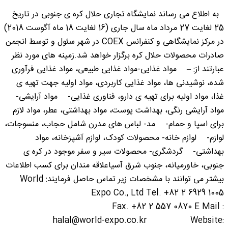
به اطلاع می رساند نمایشگاه تجاری حلال کره ی جنوبی در تاریخ
25 لغایت 27 مرداد ماه سال جاری (16 لغایت 18 ماه آگوست 2018)
در مرکز نمایشگاهی و کنفرانس COEX در شهر سئول و توسط انجمن
صادرات محصولات حلال کره برگزار خواهد شد.زمینه های مورد نظر
عبارتند از: – مواد غذایی-مواد غذایی طبیعی، مواد غذایی فرآوری
شده، نوشیدنی ها، مواد غذایی کاربردی، مواد اولیه جهت تهیه ی
غذا، مواد اولیه برای تهیه ی دارو، فناوری غذایی- مواد آرایشی-
مواد آرایشی رنگی، بهداشت پوست، مواد بهداشتی، عطر، مواد لازم
برای اسپا و حمام- مد- لباس های مدرن شامل حجاب، منسوجات،
لوازم- لوازم خانه- محصولات کودک، لوازم آشپزخانه، مواد
بهداشتی- گردشگری- محصولات سیر و سفر موجود در کره ی
جنوبی، خاورمیانه، جنوب شرق آسیاعلاقه مندان برای کسب اطلاعات
بیشتر می توانند با مشخصات زیر تماس حاصل فرمایند: World
Expo Co., Ltd Tel. +82 2 6929 1005
Fax. +82 2 557 0870 E Mail :
halal@world-expo.co.kr Website: