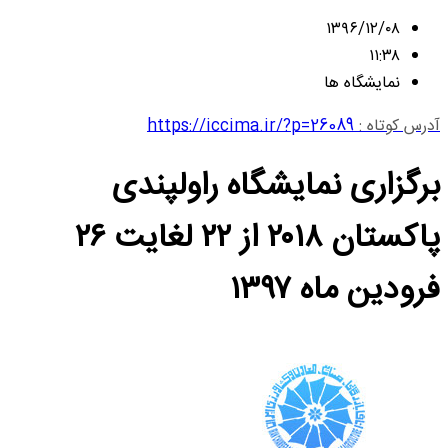
۱۳۹۶/۱۲/۰۸
۱۱:۳۸
نمایشگاه ها
آدرس کوتاه :
https://iccima.ir/?p=26089
برگزاری نمایشگاه راولپندی
پاکستان ۲۰۱۸ از ۲۲ لغایت ۲۶
فرودین ماه ۱۳۹۷