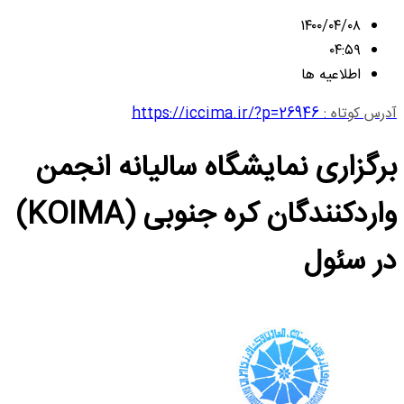
۱۴۰۰/۰۴/۰۸
۰۴:۵۹
اطلاعیه ها
آدرس کوتاه :
https://iccima.ir/?p=26946
برگزاری نمایشگاه سالیانه انجمن
واردکنندگان کره جنوبی (KOIMA)
در سئول