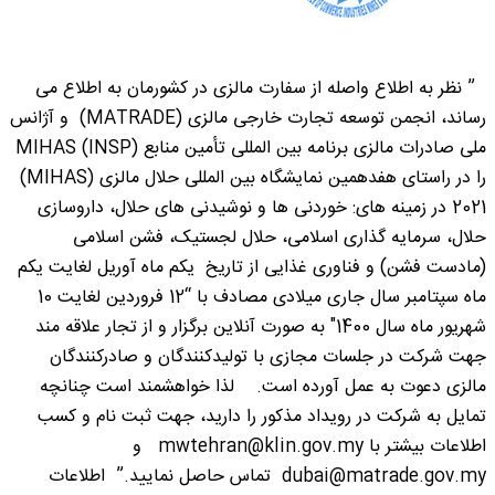
” نظر به اطلاع واصله از سفارت مالزی در کشورمان به اطلاع می
رساند، انجمن توسعه تجارت خارجی مالزی (MATRADE) و آژانس
ملی صادرات مالزی برنامه بین المللی تأمین منابع (INSP) MIHAS
را در راستای هفدهمین نمایشگاه بین المللی حلال مالزی (MIHAS)
2021 در زمینه های: خوردنی ها و نوشیدنی های حلال، داروسازی
حلال، سرمایه گذاری اسلامی، حلال لجستیک، فشن اسلامی
(مادست فشن) و فناوری غذایی از تاریخ یکم ماه آوریل لغایت یکم
ماه سپتامبر سال جاری میلادی مصادف با “12 فروردین لغایت 10
شهریور ماه سال 1400″ به صورت آنلاین برگزار و از تجار علاقه مند
جهت شرکت در جلسات مجازی با تولیدکنندگان و صادرکنندگان
مالزی دعوت به عمل آورده است. لذا خواهشمند است چنانچه
تمایل به شرکت در رویداد مذکور را دارید، جهت ثبت نام و کسب
اطلاعات بیشتر با mwtehran@klin.gov.my و
dubai@matrade.gov.my تماس حاصل نمایید.” اطلاعات