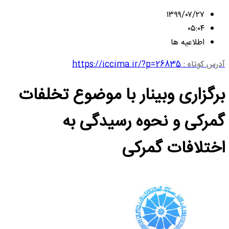
۱۳۹۹/۰۷/۲۷
۰۵:۰۴
اطلاعیه ها
آدرس کوتاه :
https://iccima.ir/?p=26835
برگزاری وبینار با موضوع تخلفات
گمرکی و نحوه رسیدگی به
اختلافات گمرکی