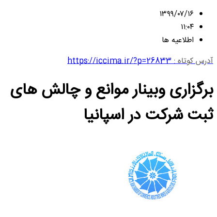
۱۳۹۹/۰۷/۱۶
۱۱:۰۴
اطلاعیه ها
آدرس کوتاه :
https://iccima.ir/?p=26833
برگزاری وبینار موانع و چالش های
ثبت شرکت در اسپانیا